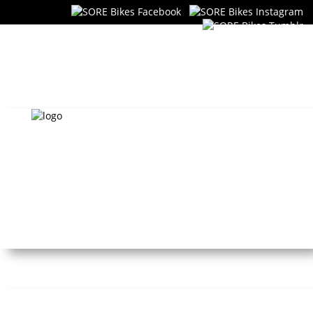
SORE Bikes
Fixed Gear & Singlespeed
HOME
STORE
BIKES
KONTAKT