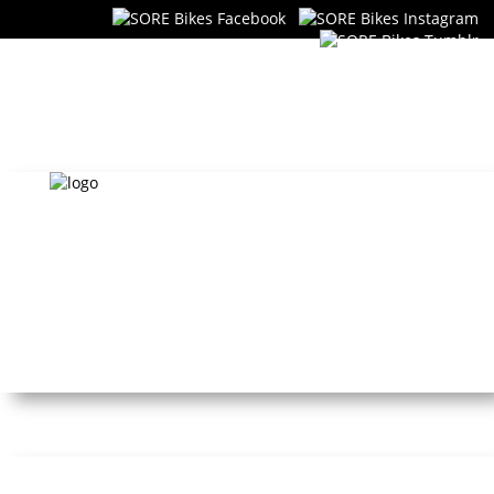
SORE Bikes
Fixed Gear & Singlespeed
HOME
STORE
BIKES
KONTAKT